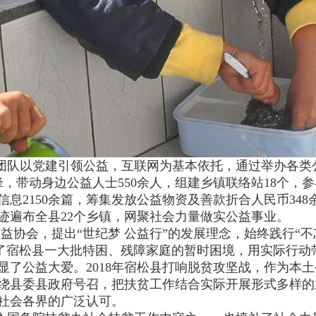
务团队以党建引领公益，互联网为基本依托，通过举办各类
锋，带动身边公益人士550余人，组建乡镇联络站18个，参
息2150余篇，筹集发放公益物资及善款折合人民币348
足迹遍布全县22个乡镇，网聚社会力量做实公益事业。
益协会，提出“世纪梦 公益行”的发展理念，始终践行“不
解了宿松县一大批特困、残障家庭的暂时困境，用实际行动
了公益大爱。2018年宿松县打响脱贫攻坚战，作为本土
绕县委县政府号召，把扶贫工作结合实际开展形式多样的
社会各界的广泛认可。