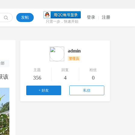
发帖
登录
注册
|
只需一步，快速开始
admin
管理员
全部
主题
回复
粉丝
获该
356
4
0
+ 好友
私信