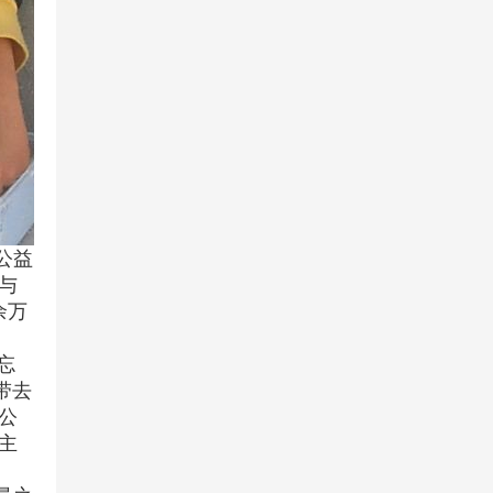
公益
与
余万
忘
带去
公
主