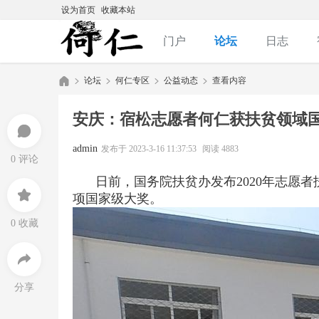
设为首页
收藏本站
门户
论坛
日志
论坛
何仁专区
公益动态
查看内容
安庆：宿松志愿者何仁获扶贫领域
何
»
›
›
›
admin
发布于 2023-3-16 11:37:53
阅读 4883
0 评论
日前，国务院扶贫办发布2020年志愿
项国家级大奖。
0 收藏
仁|
分享